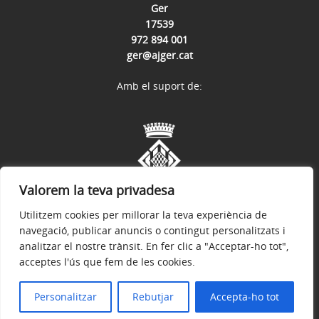
Ger
17539
972 894 001
ger@ajger.cat
Amb el suport de:
Valorem la teva privadesa
Utilitzem cookies per millorar la teva experiència de
navegació, publicar anuncis o contingut personalitzats i
analitzar el nostre trànsit. En fer clic a "Acceptar-ho tot",
acceptes l'ús que fem de les cookies.
Avís legal
Política de privacitat
Accessibilitat
© 2026
Web oficial de l'Ajuntament de Ger
Personalitzar
Rebutjar
Accepta-ho tot