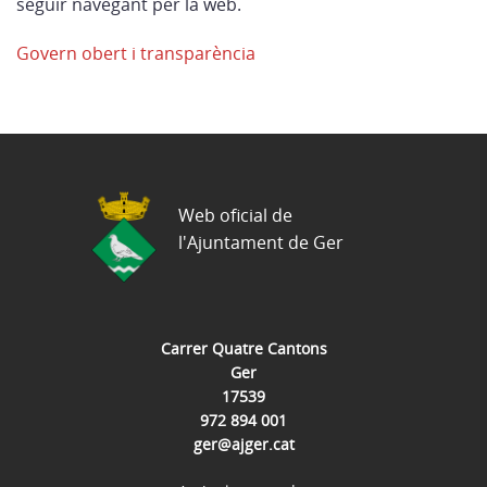
seguir navegant per la web.
Govern obert i transparència
Web oficial de
l'Ajuntament de Ger
Carrer Quatre Cantons
Ger
17539
972 894 001
ger@ajger.cat